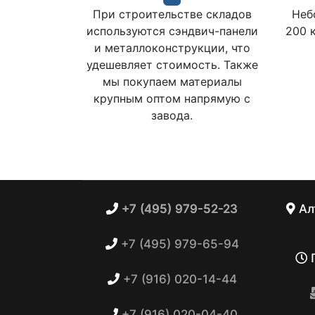
При строительстве складов
Неб
используются сэндвич-панели
200 
и металлоконструкции, что
удешевляет стоимость. Также
мы покупаем материалы
крупным оптом напрямую с
завода.
+7 (495) 979-52-23
Ал
+7 (495) 979-65-94
П
+7 (916) 020-14-44
+7 (916) 020-04-40