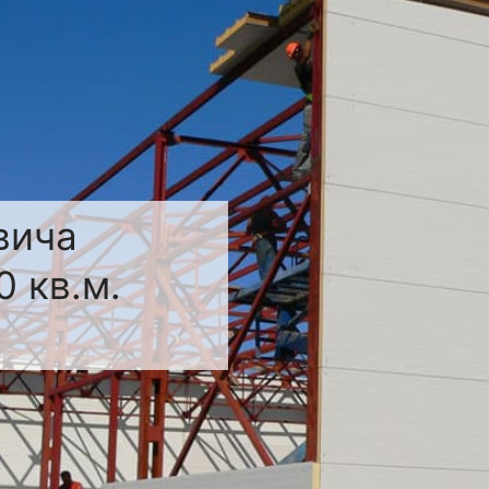
вича
 кв.м.