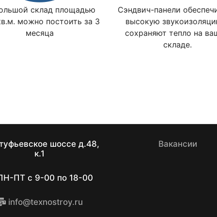
ольшой склад площадью
Сэндвич-панели обеспеч
кв.м. можно постоить за 3
высокую звукоизоляци
месяца
сохраняют тепло на ва
складе.
туфьевское шоссе д.48,
Вакансии
к.1
Н-ПТ с 9-00 по 18-00
info@texnostroy.ru